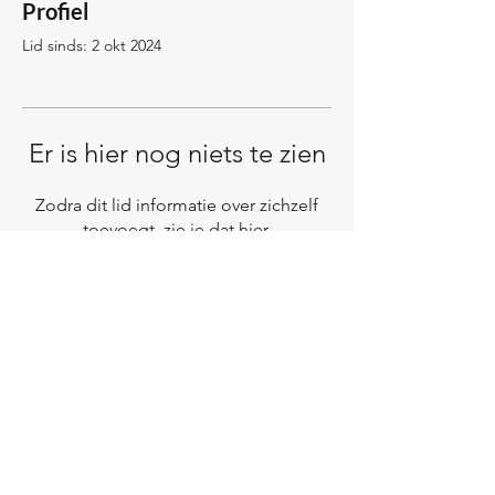
Profiel
Lid sinds: 2 okt 2024
Er is hier nog niets te zien
Zodra dit lid informatie over zichzelf
toevoegt, zie je dat hier.
Adres:
Conradweg 3B
2031 CM Haarlem
BTW nr. NL005141178B23
Telefoon:
06 15854637
Kamer van Koophandel
95255281
Bank NL43KNAB0775916390