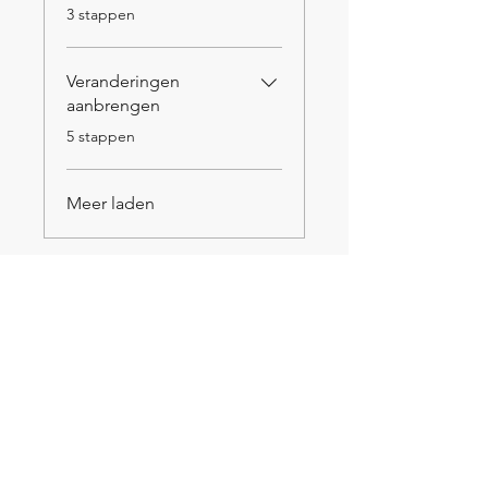
.
3 stappen
Veranderingen
aanbrengen
.
5 stappen
Meer laden
Instructeurs
Tynke de Winkel
Prijs