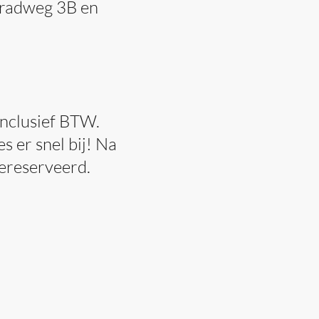
nradweg 3B en
inclusief BTW.
s er snel bij! Na
gereserveerd.