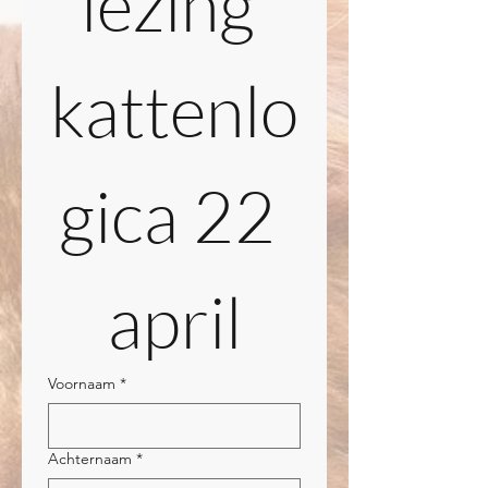
lezing 
kattenlo
gica 22 
april
Voornaam
*
Achternaam
*