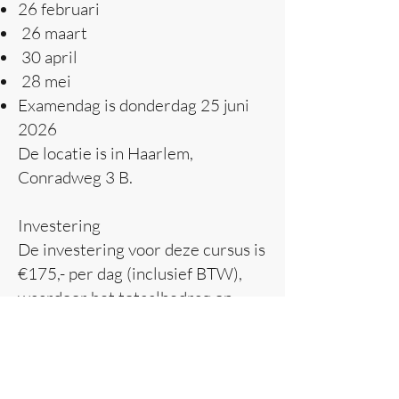
26 februari
26 maart
30 april
28 mei
Examendag is donderdag 25 juni
2026
De locatie is in Haarlem,
Conradweg 3 B.
Investering
​De investering voor deze cursus is
€175,- per dag (inclusief BTW),
waardoor het totaalbedrag op
€875,- komt. (inclusief BTW). Dit
bedrag is inclusief een lesmap,
thee/koffie gedurende de lesdagen
en een certificaat.Pas na betaling