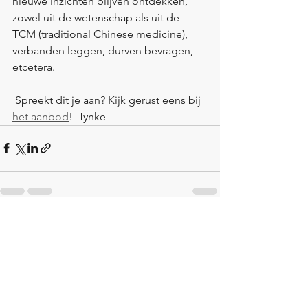
nieuwe inzichten blijven ontdekken, 
zowel uit de wetenschap als uit de 
TCM (traditional Chinese medicine), 
verbanden leggen, durven bevragen, 
etcetera. 
 Spreekt dit je aan? Kijk gerust eens bij 
het aanbod
!  Tynke
Alles weergeven
Recente blogposts